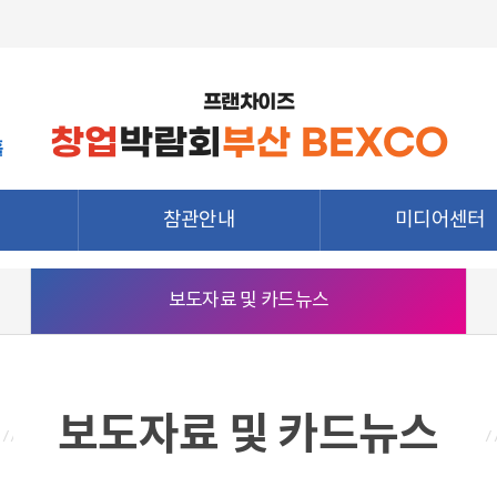
프랜차이즈
창업
박람회
부산 BEXCO
홀
참관안내
미디어센터
관람정보
공지사항
보도자료 및 카드뉴스
참가업체정보
보도자료 및 카드뉴
종양식
전시장 배치도
지난전시회 다시보
청
참관객 사전등록
하기
현장매칭 신청
보도자료 및 카드뉴스
의
전시장 오시는 길