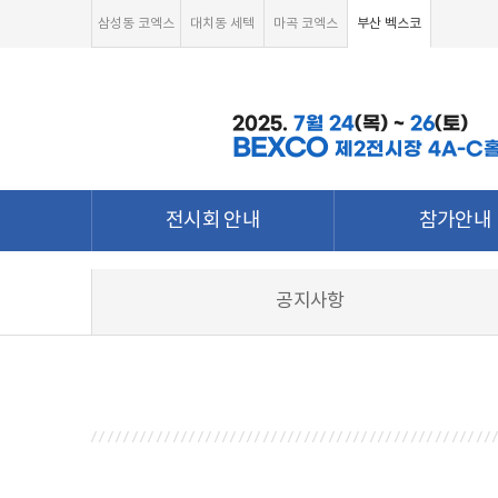
삼성동 코엑스
대치동 세텍
마곡 코엑스
부산 벡스코
2025.
7월
24
(목) ~
26
(토)
BEXCO
제2전시장 4A-C
전시회 안내
참가안내
전시회 소개 및 개요
부스안내
공지사항
전시품목
전시장 배치도
강점&차별화
참가신청서 및 각
월드전람 소개
온라인 참가신
참가신청 조회
온라인 참가문