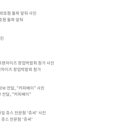
호점 돌파 앞둬
프랜차이즈 창업박람회 참가
 전달, "커피베이"
쥬스 전문점 “쥬씨”