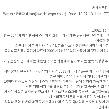
반찬전문점 진
Wirter : 관리자 (fran@world-expo.co.kr) Date : 18-07-13 Hits : 7
100호점 돌
전국 90여 개의 가맹점이 소비자의 호평 속에서 매출 신장세를 보이고 있는 가운
OEX’에
최근 1인 가구 증가와 '집밥' 열풍을 타고 ‘가정간편식’시장이 가파
국농식품유통교육원에 따르면 2009년 7천100억원 수준에 머물렀던 가정간
가정간편식 분야에서는 대한민국 모든 가정에서 필요로 하는 품목 특성상 수
지난 5월 인천프랜차이즈창업박람회와 2018 광주 창업&프랜차이즈 박람회
방은 이번 창업박람회에서 역대 참가한 박람
10평대의 소규모 매장에서 소자본 창업과 더불어 손쉽게 운영이 가능한 진이
선한 제철 식재료를 활용할 뿐만 아니라 당일 즉석에서 조리가
가맹점 개설은 철저한 상권조사와 임대조건 최소화를 통해 단순 고(高)매출보
내 조리장을 방문해 조리 재점검을 실시해 
창업과 운영 전반의 과정을 시스템화하며 효율을 극대화해 소자본 창업이 가
본사에서