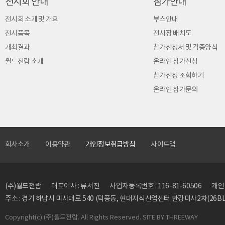
전시회 안내
참가안내
전시회 소개 및 개요
부스안내
전시품목
전시장 배치도
개최결과
참가신청서 및 각종양식
월드전람 소개
온라인 참가신청
참가신청 조회하기
온라인 참가문의
회사소개
이용약관
개인정보취급방침
사이트맵
(주)월드전람
대표이사 : 류서진
사업자등록번호 : 116-81-60506
개인정
주소 : 경기 하남시 미사대로 540 (덕풍동, 현대지식산업센터 한강미사2차(26BL)
Copyright
(c) (주)월드전람. All Rights Reserved. SITE BY
THREEWAY