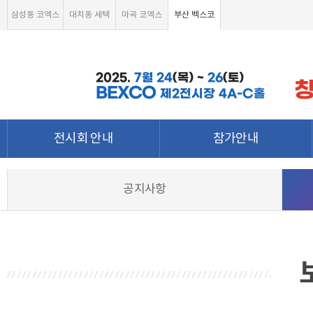
삼성동 코엑스
대치동 세텍
마곡 코엑스
부산 벡스코
2025.
7월
24
(목) ~
26
(토)
BEXCO
제2전시장 4A-C홀
전시회 안내
참가안내
전시회 소개 및 개요
부스안내
공지사항
전시품목
전시장 배치도
강점&차별화
참가신청서 및 각종양식
월드전람 소개
온라인 참가신청
참가신청 조회하기
온라인 참가문의