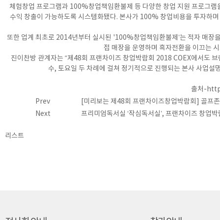
체험창업 프로그램과 100%창업책임환불제 등 다양한 창업 지원 프로그램을
수익 창출이 가능하도록 시스템화됐다. 본사가 100% 창업비용을 투자하
또한 업계 최초로 2014년부터 실시된 '100%창업책임환불제’는 적자 매장
접 매장을 운영하며 흑자전환을 이끄는 시
진이찬방 관계자는 “제48회 프랜차이즈 창업박람회 2018 COEX에서도 브
수, 토요일 두 차례에 걸쳐 정기적으로 진행되는 본사 사업설
출처-
htt
Prev
[미리보는 제48회 프랜차이즈창업박람회] 골프존,
Next
프리미엄독서실 ‘작심독서실’, 프랜차이즈 창업박
리스트