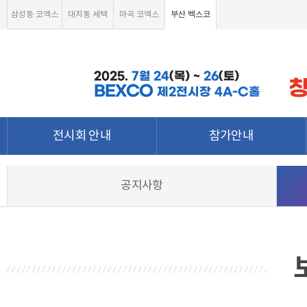
삼성동 코엑스
대치동 세텍
마곡 코엑스
부산 벡스코
2025.
7월
24
(목) ~
26
(토)
BEXCO
제2전시장 4A-C홀
전시회 안내
참가안내
전시회 소개 및 개요
부스안내
공지사항
전시품목
전시장 배치도
강점&차별화
참가신청서 및 각종양식
월드전람 소개
온라인 참가신청
참가신청 조회하기
온라인 참가문의