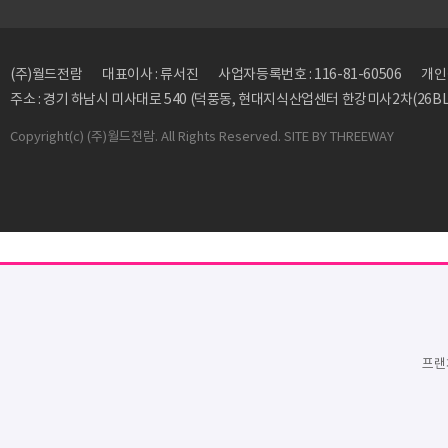
(주)월드전람
대표이사 : 류서진
사업자등록번호 : 116-81-60506
개인정
주소 : 경기 하남시 미사대로 540 (덕풍동, 현대지식산업센터 한강미사2차(26BL)
Copyright
(c) (주)월드전람. All Rights Reserved. SITE BY
THREEWAY
프랜