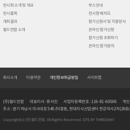
전시회 소개 및 개요
부스안내
전시품목
전시장 배치도
개최결과
참가신청서 및 각종양식
월드전람 소개
온라인 참가신청
참가신청 조회하기
온라인 참가문의
회사소개
이용약관
개인정보취급방침
사이트맵
(주)월드전람
대표이사 : 류서진
사업자등록번호 : 116-81-60506
개인정
주소 : 경기 하남시 미사대로 540 (덕풍동, 현대지식산업센터 한강미사2차(26BL)
Copyright
(c) (주)월드전람. All Rights Reserved. SITE BY
THREEWAY