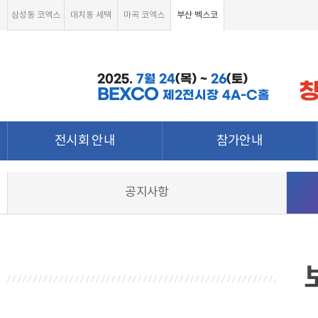
삼성동 코엑스
대치동 세텍
마곡 코엑스
부산 벡스코
2025.
7월
24
(목) ~
26
(토)
BEXCO
제2전시장 4A-C홀
전시회 안내
참가안내
전시회 소개 및 개요
부스안내
공지사항
전시품목
전시장 배치도
강점&차별화
참가신청서 및 각종양식
월드전람 소개
온라인 참가신청
참가신청 조회하기
온라인 참가문의