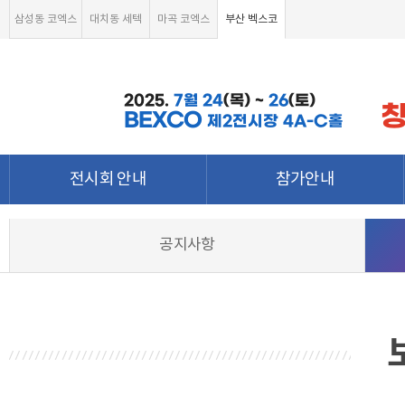
삼성동 코엑스
대치동 세텍
마곡 코엑스
부산 벡스코
2025.
7월
24
(목) ~
26
(토)
BEXCO
제2전시장 4A-C홀
전시회 안내
참가안내
전시회 소개 및 개요
부스안내
공지사항
전시품목
전시장 배치도
강점&차별화
참가신청서 및 각종양식
월드전람 소개
온라인 참가신청
참가신청 조회하기
온라인 참가문의