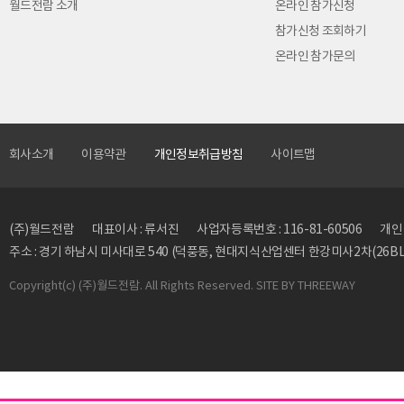
월드전람 소개
온라인 참가신청
참가신청 조회하기
온라인 참가문의
회사소개
이용약관
개인정보취급방침
사이트맵
(주)월드전람
대표이사 : 류서진
사업자등록번호 : 116-81-60506
개인정
주소 : 경기 하남시 미사대로 540 (덕풍동, 현대지식산업센터 한강미사2차(26BL)
Copyright
(c) (주)월드전람. All Rights Reserved. SITE BY
THREEWAY