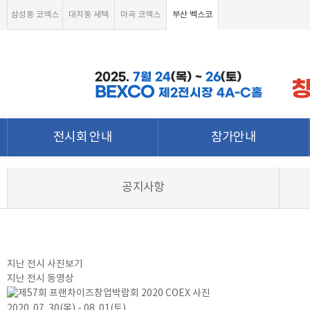
삼성동 코엑스
대치동 세텍
마곡 코엑스
부산 벡스코
2025.
7월
24
(목) ~
26
(토)
BEXCO
제2전시장 4A-C홀
전시회 안내
참가안내
전시회 소개 및 개요
부스안내
공지사항
전시품목
전시장 배치도
강점&차별화
참가신청서 및 각종양식
월드전람 소개
온라인 참가신청
참가신청 조회하기
지난 전시 사진보기
온라인 참가문의
지난 전시 동영상
2020. 07. 30(목) - 08. 01(토)